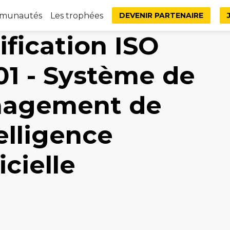
mmunautés
Les trophées
DEVENIR PARTENAIRE
ification ISO
01 - Système de
agement de
telligence
icielle