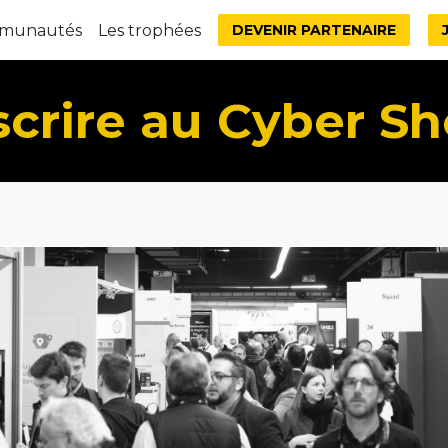
mmunautés
Les trophées
DEVENIR PARTENAIRE
scrire au Cyber S