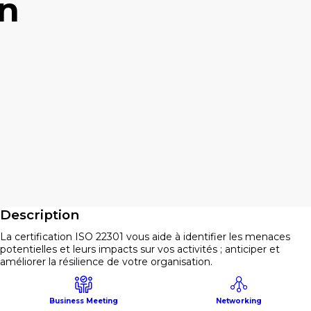
on
Description
La certification ISO 22301 vous aide à identifier les menaces
potentielles et leurs impacts sur vos activités ; anticiper et
améliorer la résilience de votre organisation.
Incendie, cyber attaques, rupture du réseau de téléphonie… un
sinistre peut mettre en péril votre organisation et les relations
Business Meeting
Networking