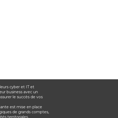
urs cyber et IT et
eur business avec un
surer le succès de vos
tante est mise en place
tégiques de grands comptes,