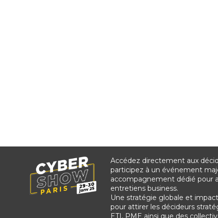
Accédez directement aux décide
participez à un événement maj
accompagnement dédié pour as
entretiens business.
Une stratégie globale et impac
pour attirer les décideurs stra