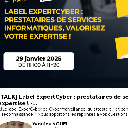
[TALK] Label ExpertCyber : prestataires de se
expertise ! -...
Le label ExperCyber de Cybermalveillance, qu'atteste-t-il et co
reconnaissance ? Nous apportons les réponses à vos questions
Yannick
NOUEL