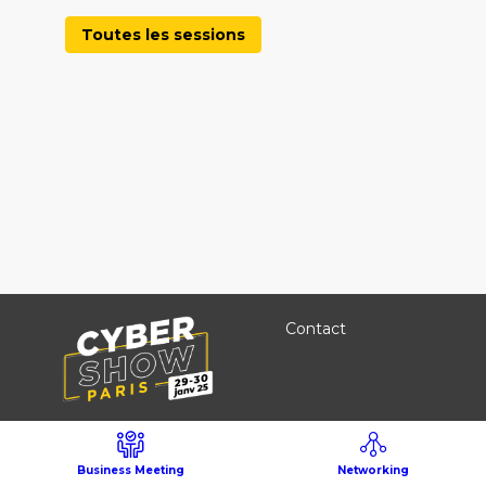
Toutes les sessions
Contact
Accédez
directement aux
décideurs cyber et
Business Meeting
Networking