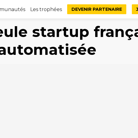
mmunautés
Les trophées
DEVENIR PARTENAIRE
eule startup frança
 automatisée