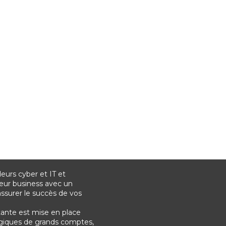
urs cyber et IT et
eur business avec un
surer le succès de vos
tante est mise en place
tégiques de grands comptes,