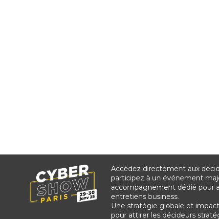
Accédez directement aux décide
participez à un événement maj
accompagnement dédié pour as
entretiens business.
Une stratégie globale et impac
pour attirer les décideurs stra