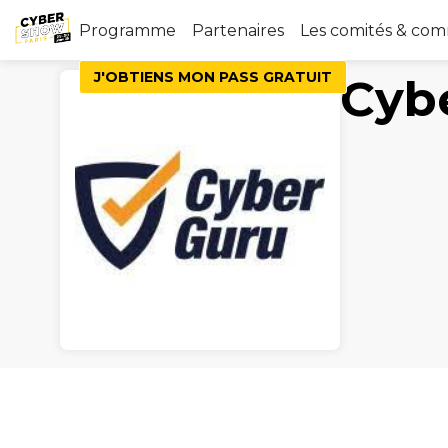
Programme
Partenaires
Les comités & co
J'OBTIENS MON PASS GRATUIT
Cyb