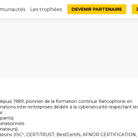
mmunautés
Les trophées
DEVENIR PARTENAIRE
epuis 1989, pionnier de la formation continue francophone en
mations inter-entreprises dédiée à la cybersécurité respectant le
r :
ipants)
pérationnels
mateurs)
fications (ISC², CERTITRUST, BestCertifs, AFNOR CERTIFICATION,