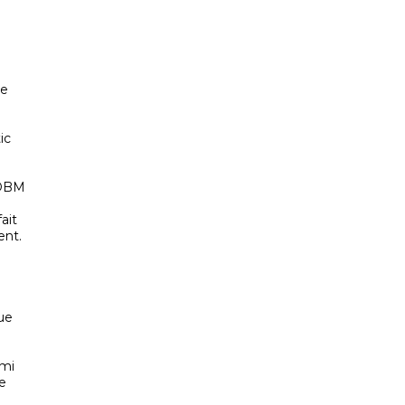
de
ic
 DBM
ait
ent.
que
rmi
e