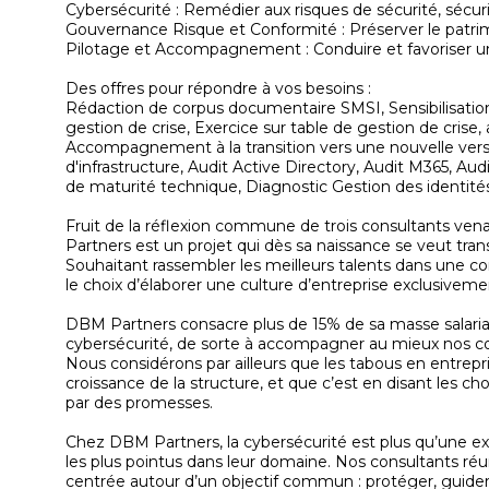
Cybersécurité : Remédier aux risques de sécurité, sécuri
Gouvernance Risque et Conformité : Préserver le patrim
Pilotage et Accompagnement : Conduire et favoriser 
Des offres pour répondre à vos besoins :
Rédaction de corpus documentaire SMSI, Sensibilisati
gestion de crise, Exercice sur table de gestion de crise,
Accompagnement à la transition vers une nouvelle version
d'infrastructure, Audit Active Directory, Audit M365, Audi
de maturité technique, Diagnostic Gestion des identités
Fruit de la réflexion commune de trois consultants ven
Partners est un projet qui dès sa naissance se veut trans
Souhaitant rassembler les meilleurs talents dans une c
le choix d’élaborer une culture d’entreprise exclusivement
DBM Partners consacre plus de 15% de sa masse salariale
cybersécurité, de sorte à accompagner au mieux nos cons
Nous considérons par ailleurs que les tabous en entrepris
croissance de la structure, et que c’est en disant les c
par des promesses.
Chez DBM Partners, la cybersécurité est plus qu’une exp
les plus pointus dans leur domaine. Nos consultants r
centrée autour d’un objectif commun : protéger, guide