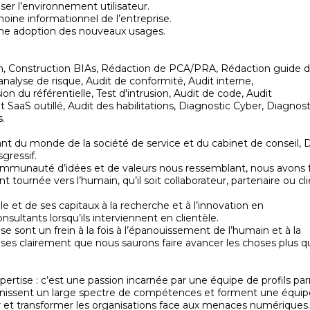
ser l’environnement utilisateur.
oine informationnel de l’entreprise.
une adoption des nouveaux usages.
on, Construction BIAs, Rédaction de PCA/PRA, Rédaction guide 
 analyse de risque, Audit de conformité, Audit interne,
 du référentielle, Test d'intrusion, Audit de code, Audit
t SaaS outillé, Audit des habilitations, Diagnostic Cyber, Diagnost
.
ant du monde de la société de service et du cabinet de conseil,
gressif.
ommunauté d’idées et de valeurs nous ressemblant, nous avons f
 tournée vers l’humain, qu’il soit collaborateur, partenaire ou cli
 et de ses capitaux à la recherche et à l’innovation en
ultants lorsqu’ils interviennent en clientèle.
e sont un frein à la fois à l’épanouissement de l’humain et à la
hoses clairement que nous saurons faire avancer les choses plus 
ertise : c’est une passion incarnée par une équipe de profils pa
éunissent un large spectre de compétences et forment une équip
r et transformer les organisations face aux menaces numériques.