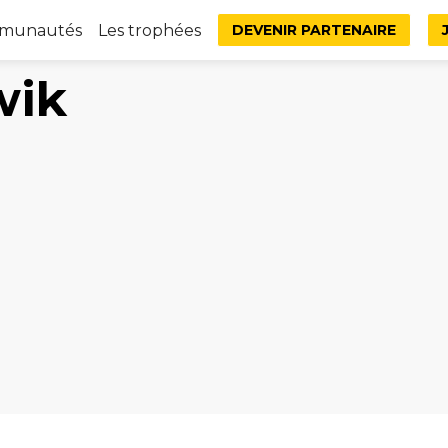
mmunautés
Les trophées
DEVENIR PARTENAIRE
wik