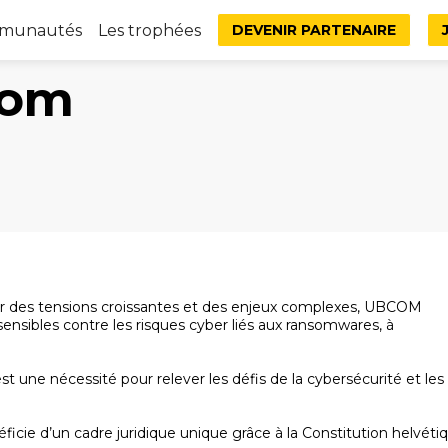
mmunautés
Les trophées
DEVENIR PARTENAIRE
com
ar des tensions croissantes et des enjeux complexes, UBCOM
sibles contre les risques cyber liés aux ransomwares, à
est une nécessité pour relever les défis de la cybersécurité et les
ie d’un cadre juridique unique grâce à la Constitution helvéti