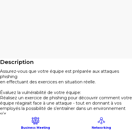
Description
Assurez-vous que votre équipe est préparée aux attaques
phishing
en effectuant des exercices en situation réelle.
Évaluez la vulnérabilité de votre équipe:
Réalisez un exercice de phishing pour découvrir comment votre
équipe réagirait face à une attaque - tout en donnant à vos
employés la possibilité de s’entraîner dans un environnement
sûr.
Simulez n’importe quelle attaque :
Business Meeting
Networking
Le phishing a évolué au cours des dernières années, passant