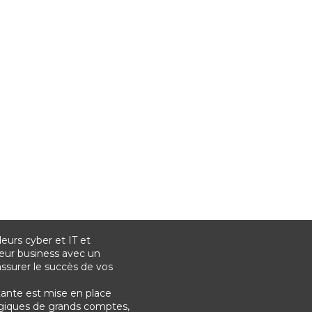
urs cyber et IT et
eur business avec un
surer le succès de vos
tante est mise en place
tégiques de grands comptes,