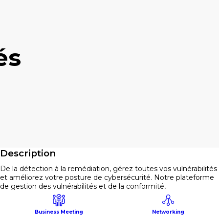
és
Description
De la détection à la remédiation, gérez toutes vos vulnérabilités
et améliorez votre posture de cybersécurité. Notre plateforme
de gestion des vulnérabilités et de la conformité,
CYBERWATCH, vous permet de :
- Identifier : Consolidez votre inventaire d’actifs grâce à diverses
techniques de collecte passives et actives assurant une vue
Business Meeting
Networking