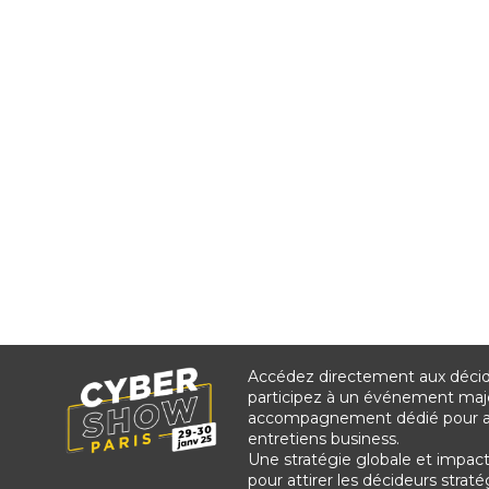
Accédez directement aux décide
participez à un événement maj
accompagnement dédié pour as
entretiens business.
Une stratégie globale et impac
pour attirer les décideurs stra