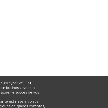
urs cyber et IT et
eur business avec un
surer le succès de vos
tante est mise en place
tégiques de grands comptes,