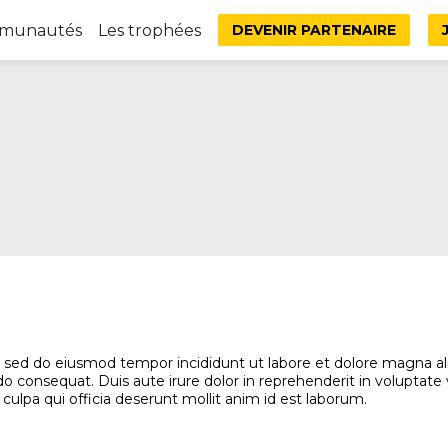
mmunautés
Les trophées
DEVENIR PARTENAIRE
t, sed do eiusmod tempor incididunt ut labore et dolore magna a
o consequat. Duis aute irure dolor in reprehenderit in voluptate ve
culpa qui officia deserunt mollit anim id est laborum.