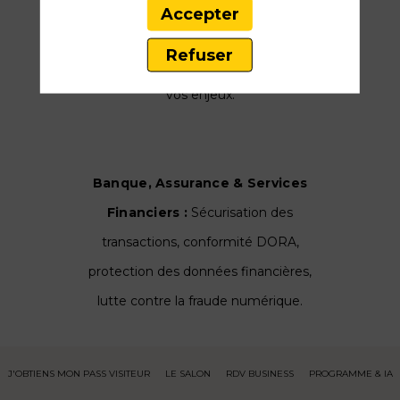
thématiques
. Que vous soyez un
Accepter
grand compte du CAC40 ou une PME,
Refuser
un parcours est conçu pour répondre à
vos enjeux.
Banque, Assurance & Services
Financiers :
Sécurisation des
transactions, conformité DORA,
protection des données financières,
lutte contre la fraude numérique.
J'OBTIENS MON PASS VISITEUR
LE SALON
RDV BUSINESS
PROGRAMME & IA
Santé, Hôpitaux & Laboratoires :