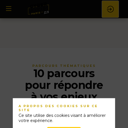
PARCOURS THÉMATIQUES
10 parcours
pour répondre
à vos enjeux
A PROPOS DES COOKIES SUR CE
SITE
Le Cyber Show Paris 2027 structure son
Ce site utilise des cookies visant à améliorer
votre expérience.
programme autour de
10 parcours